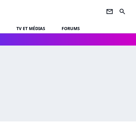
newsletter
search
TV ET MÉDIAS
FORUMS