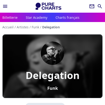
menu
newsletter
search
Billetterie
Star Academy
Charts français
Accueil
/
Artistes
/
Funk
/
Delegation
Delegation
Funk