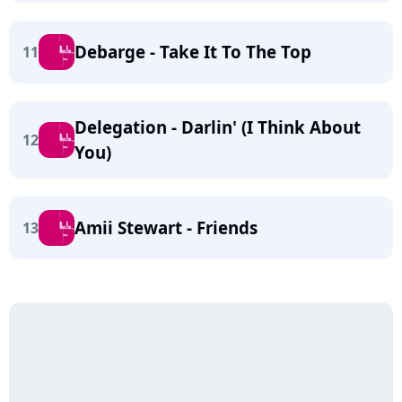
Debarge - Take It To The Top
11
Delegation - Darlin' (I Think About
12
You)
Amii Stewart - Friends
13