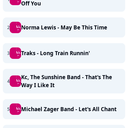
Off You
Norma Lewis - May Be This Time
2
Traks - Long Train Runnin'
3
Kc, The Sunshine Band - That's The
4
Way I Like It
Michael Zager Band - Let's All Chant
5