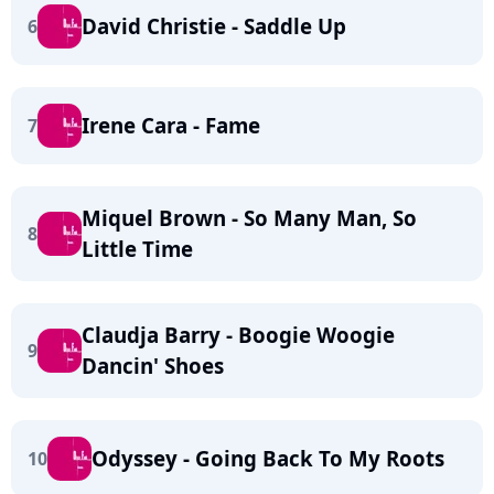
David Christie - Saddle Up
6
Irene Cara - Fame
7
Miquel Brown - So Many Man, So
8
Little Time
Claudja Barry - Boogie Woogie
9
Dancin' Shoes
Odyssey - Going Back To My Roots
10