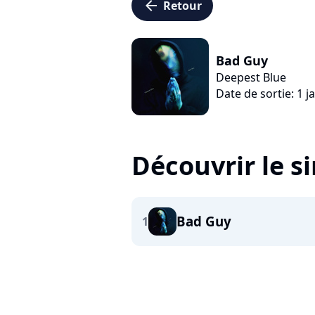
arrow_left
Retour
Bad Guy
Deepest Blue
Date de sortie: 1 j
Découvrir le s
Bad Guy
1