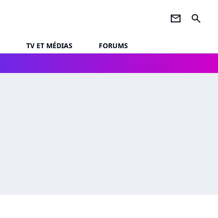
newsletter
search
TV ET MÉDIAS
FORUMS