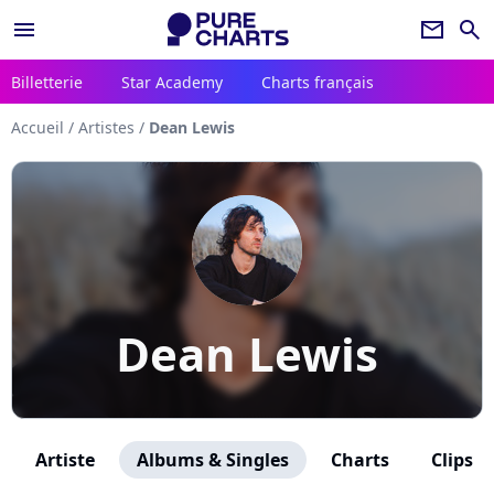
menu
newsletter
search
Billetterie
Star Academy
Charts français
Accueil
/
Artistes
/
Dean Lewis
Dean Lewis
Artiste
Albums & Singles
Charts
Clips