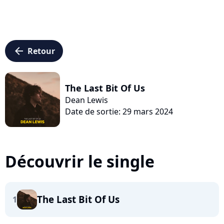
arrow_left
Retour
The Last Bit Of Us
Dean Lewis
Date de sortie: 29 mars 2024
Découvrir le single
The Last Bit Of Us
1