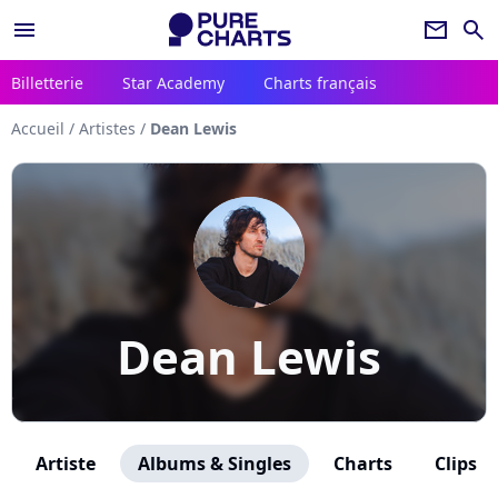
menu
newsletter
search
Billetterie
Star Academy
Charts français
Accueil
/
Artistes
/
Dean Lewis
Dean Lewis
Artiste
Albums & Singles
Charts
Clips