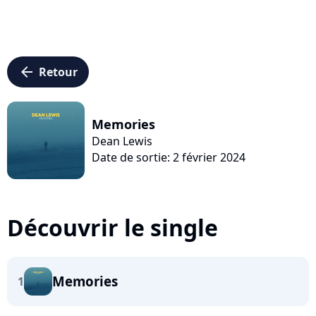
arrow_left
Retour
Memories
Dean Lewis
Date de sortie: 2 février 2024
Découvrir le single
Memories
1