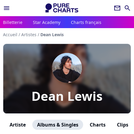
menu
newsletter
search
Billetterie
Star Academy
Charts français
Accueil
/
Artistes
/
Dean Lewis
Dean Lewis
Artiste
Albums & Singles
Charts
Clips