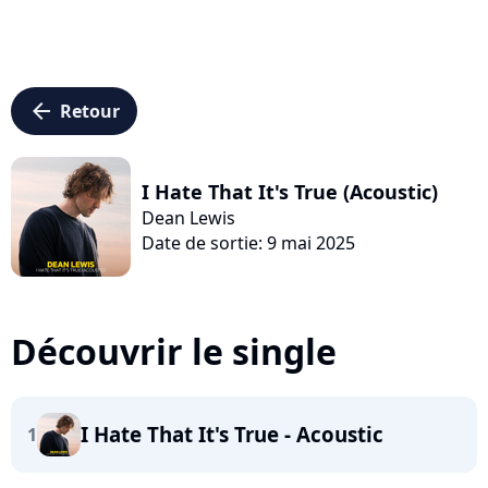
arrow_left
Retour
I Hate That It's True (Acoustic)
Dean Lewis
Date de sortie: 9 mai 2025
Découvrir le single
I Hate That It's True - Acoustic
1