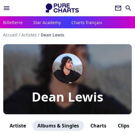
menu
newsletter
search
Billetterie
Star Academy
Charts français
Accueil
/
Artistes
/
Dean Lewis
Dean Lewis
Artiste
Albums & Singles
Charts
Clips