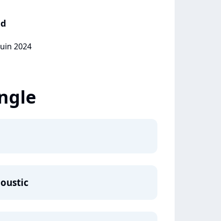
ed
juin 2024
ingle
coustic