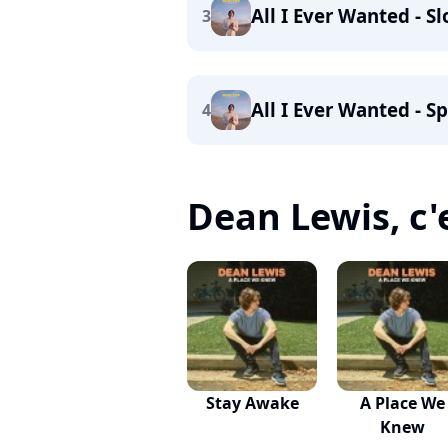
All I Ever Wanted - S
3
All I Ever Wanted - S
4
Dean Lewis, c'e
Stay Awake
A Place We
Knew