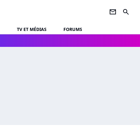
newsletter
search
TV ET MÉDIAS
FORUMS