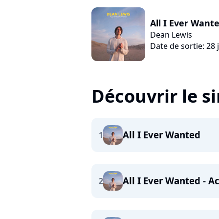
All I Ever Want
Dean Lewis
Date de sortie: 28 
Découvrir le s
All I Ever Wanted
1
All I Ever Wanted - A
2