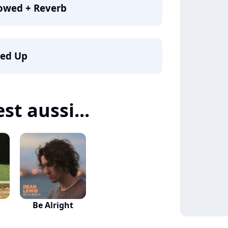
lowed + Reverb
ped Up
st aussi...
Be Alright