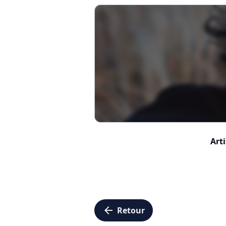
Arti
arrow_left
Retour