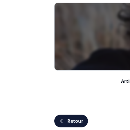
Arti
arrow_left
Retour