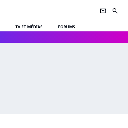
newsletter
search
TV ET MÉDIAS
FORUMS