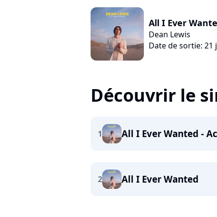
All I Ever Wante
Dean Lewis
Date de sortie: 21 
Découvrir le s
All I Ever Wanted - A
1
All I Ever Wanted
2