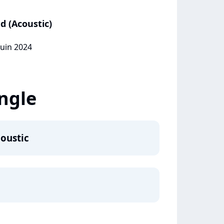
d (Acoustic)
juin 2024
ingle
coustic