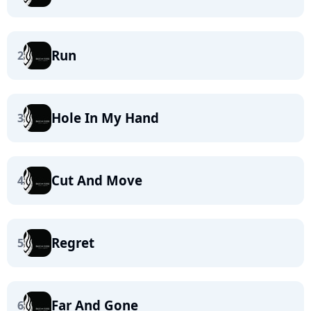
Run
2
Hole In My Hand
3
Cut And Move
4
Regret
5
Far And Gone
6