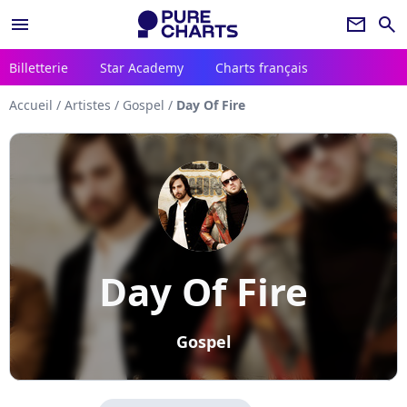
menu
newsletter
search
Billetterie
Star Academy
Charts français
Accueil
/
Artistes
/
Gospel
/
Day Of Fire
Day Of Fire
Gospel