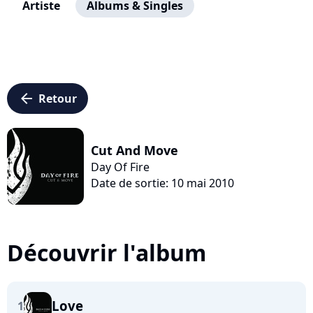
Artiste
Albums & Singles
arrow_left
Retour
Cut And Move
Day Of Fire
Date de sortie: 10 mai 2010
Découvrir l'album
Love
1