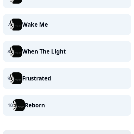
Wake Me
7
When The Light
8
Frustrated
9
Reborn
10