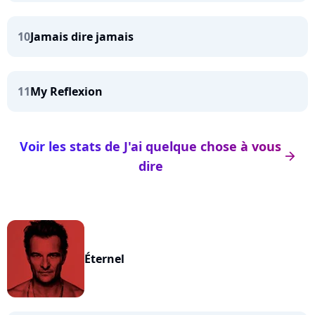
10
Jamais dire jamais
11
My Reflexion
Voir les stats de J'ai quelque chose à vous
arrow_right
dire
Éternel