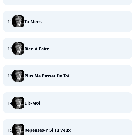
11
Tu Mens
12
Rien A Faire
13
Plus Me Passer De Toi
14
Dis-Moi
15
Repenses-Y Si Tu Veux