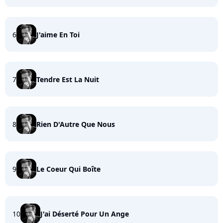
6
J'aime En Toi
7
Tendre Est La Nuit
8
Rien D'Autre Que Nous
9
Le Coeur Qui Boîte
10
J'ai Déserté Pour Un Ange