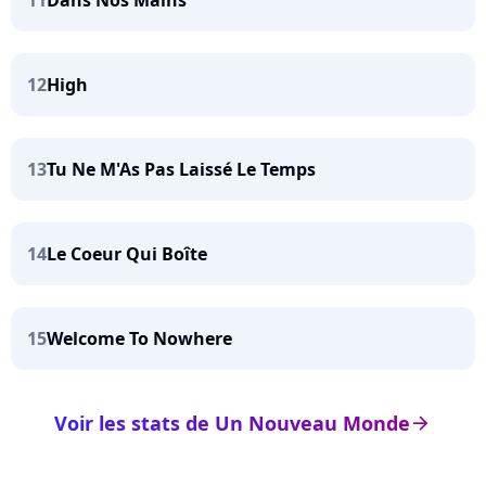
11
Dans Nos Mains
12
High
13
Tu Ne M'As Pas Laissé Le Temps
14
Le Coeur Qui Boîte
15
Welcome To Nowhere
Voir les stats de Un Nouveau Monde
arrow_right