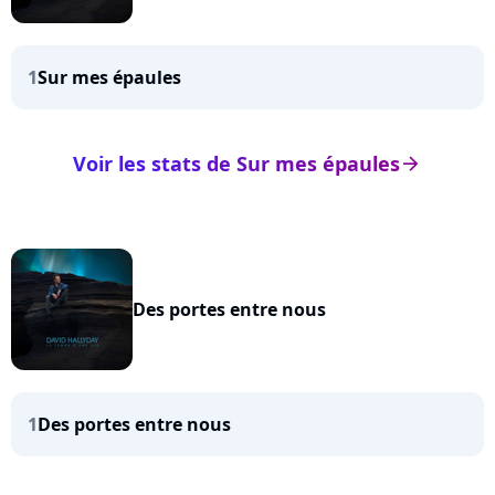
1
Sur mes épaules
Voir les stats de Sur mes épaules
arrow_right
Des portes entre nous
1
Des portes entre nous