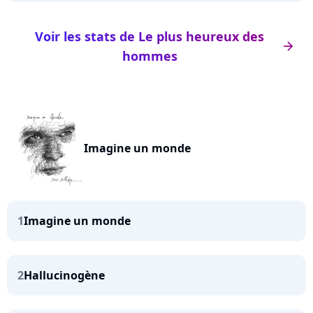
Voir les stats de Le plus heureux des
arrow_right
hommes
Imagine un monde
1
Imagine un monde
2
Hallucinogène