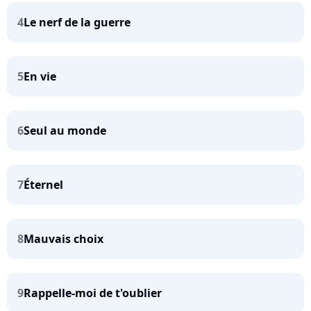
4
Le nerf de la guerre
5
En vie
6
Seul au monde
7
Éternel
8
Mauvais choix
9
Rappelle-moi de t'oublier