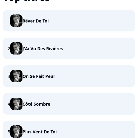
1
Rêver De Toi
2
J'Ai Vu Des Rivières
3
On Se Fait Peur
4
Côté Sombre
5
Plus Vent De Toi