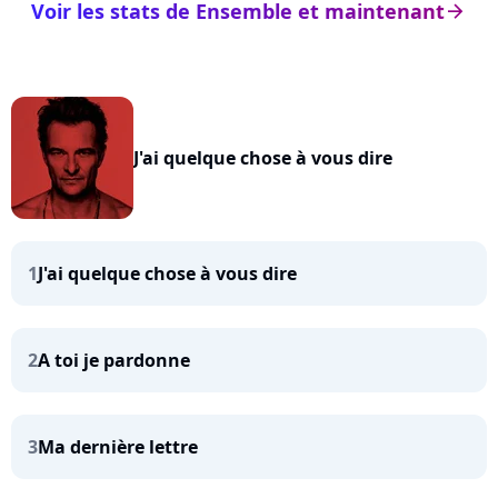
Voir les stats de Ensemble et maintenant
arrow_right
J'ai quelque chose à vous dire
1
J'ai quelque chose à vous dire
2
A toi je pardonne
3
Ma dernière lettre