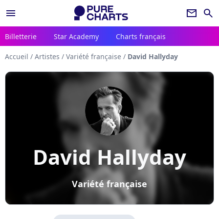
menu
newsletter
search
Billetterie
Star Academy
Charts français
Accueil
/
Artistes
/
Variété française
/
David Hallyday
David Hallyday
Variété française