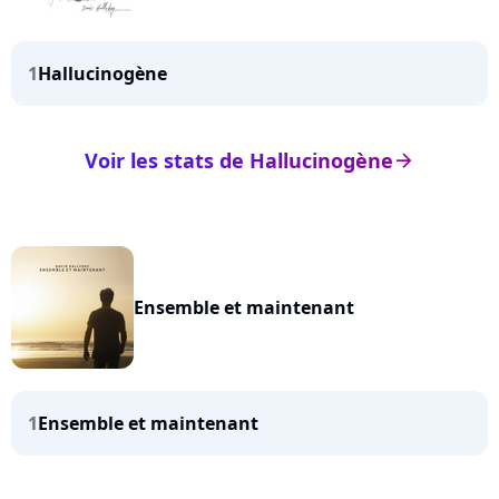
1
Hallucinogène
Voir les stats de Hallucinogène
arrow_right
Ensemble et maintenant
1
Ensemble et maintenant