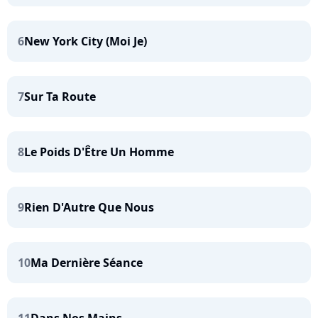
6
New York City (Moi Je)
7
Sur Ta Route
8
Le Poids D'Être Un Homme
9
Rien D'Autre Que Nous
10
Ma Dernière Séance