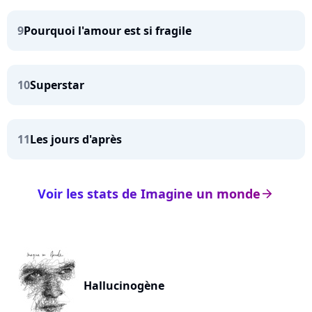
9
Pourquoi l'amour est si fragile
10
Superstar
11
Les jours d'après
Voir les stats de Imagine un monde
arrow_right
Hallucinogène