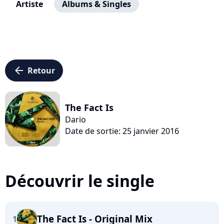
Artiste
Albums & Singles
arrow_left
Retour
The Fact Is
Dario
Date de sortie: 25 janvier 2016
Découvrir le single
The Fact Is - Original Mix
1