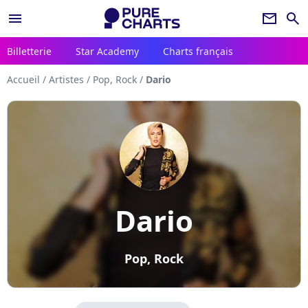
menu
newsletter
search
Billetterie
Star Academy
Charts français
Accueil
/
Artistes
/
Pop, Rock
/
Dario
Dario
Pop, Rock