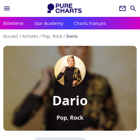
menu
newsletter
search
Billetterie
Star Academy
Charts français
Accueil
/
Artistes
/
Pop, Rock
/
Dario
Dario
Pop, Rock