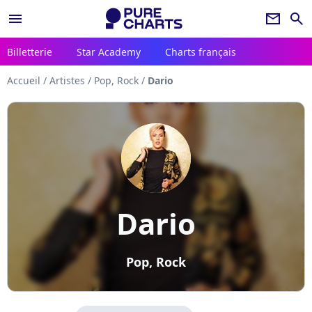
menu
newsletter
search
Billetterie
Star Academy
Charts français
Accueil
/
Artistes
/
Pop, Rock
/
Dario
Dario
Pop, Rock