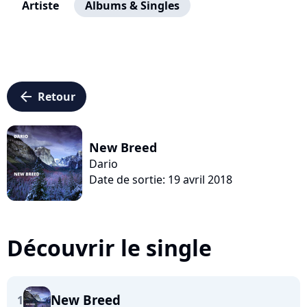
Artiste
Albums & Singles
arrow_left
Retour
New Breed
Dario
Date de sortie: 19 avril 2018
Découvrir le single
New Breed
1