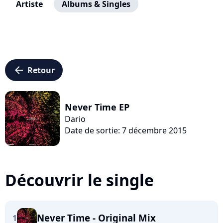
Artiste
Albums & Singles
arrow_left
Retour
Never Time EP
Dario
Date de sortie: 7 décembre 2015
Découvrir le single
Never Time - Original Mix
1