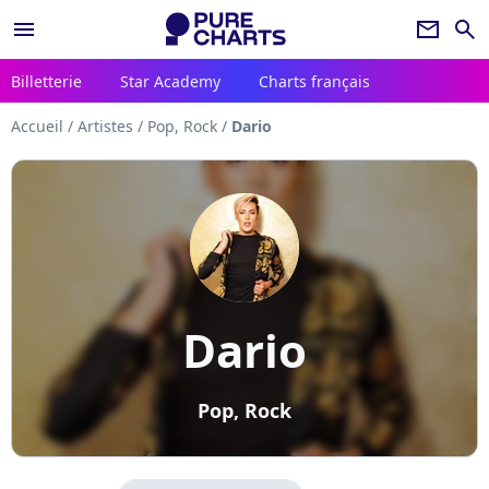
menu
newsletter
search
Billetterie
Star Academy
Charts français
Accueil
/
Artistes
/
Pop, Rock
/
Dario
Dario
Pop, Rock