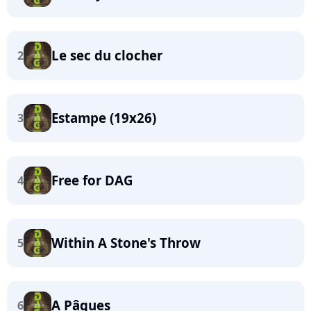
Le sec du clocher
2
Estampe (19x26)
3
Free for DAG
4
Within A Stone's Throw
5
A Pâques
6