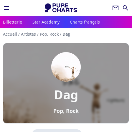
menu
newsletter
search
Billetterie
Star Academy
Charts français
Accueil
/
Artistes
/
Pop, Rock
/
Dag
Dag
Pop, Rock