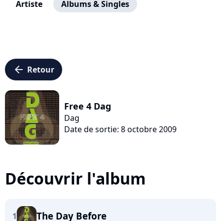
Artiste
Albums & Singles
arrow_left
Retour
Free 4 Dag
Dag
Date de sortie: 8 octobre 2009
Découvrir l'album
The Day Before
1