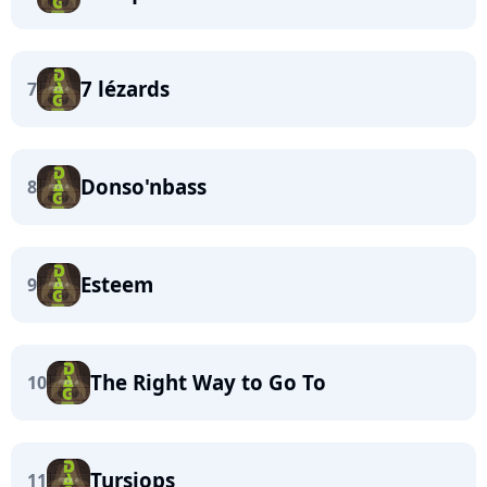
7 lézards
7
Donso'nbass
8
Esteem
9
The Right Way to Go To
10
Tursiops
11