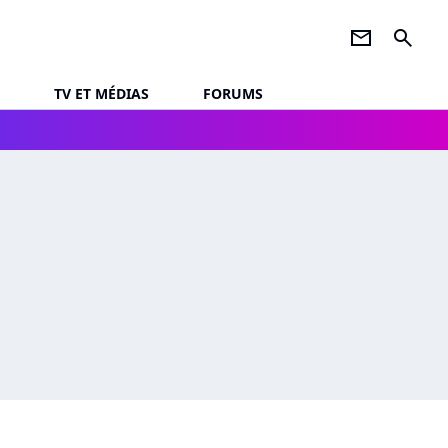
newsletter
search
TV ET MÉDIAS
FORUMS