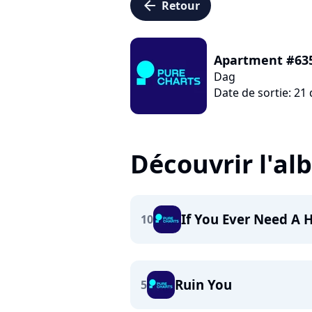
arrow_left
Retour
Apartment #63
Dag
Date de sortie: 2
Découvrir l'a
If You Ever Need A 
10
Ruin You
5