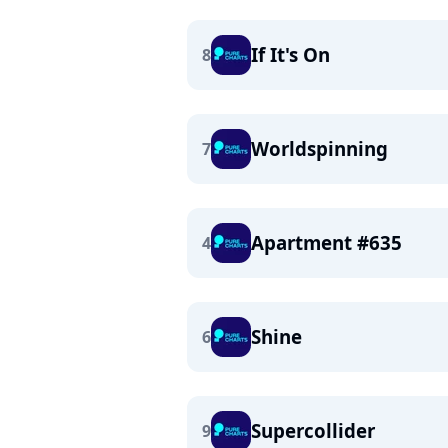
If It's On
8
Worldspinning
7
Apartment #635
4
Shine
6
Supercollider
9