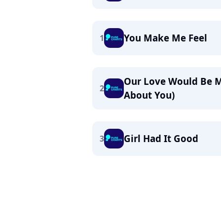
You Make Me Feel
1
Our Love Would Be M
2
About You)
Girl Had It Good
3