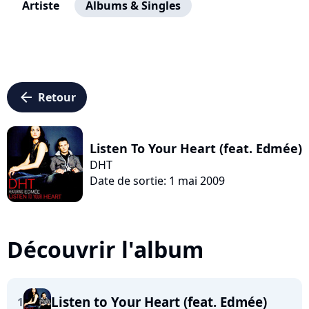
Artiste
Albums & Singles
arrow_left
Retour
Listen To Your Heart (feat. Edmée)
DHT
Date de sortie: 1 mai 2009
Découvrir l'album
Listen to Your Heart (feat. Edmée)
1