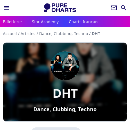
menu
newsletter
search
Billetterie
Star Academy
Charts français
Accueil
/
Artistes
/
Dance, Clubbing, Techno
/
DHT
DHT
Dance, Clubbing, Techno