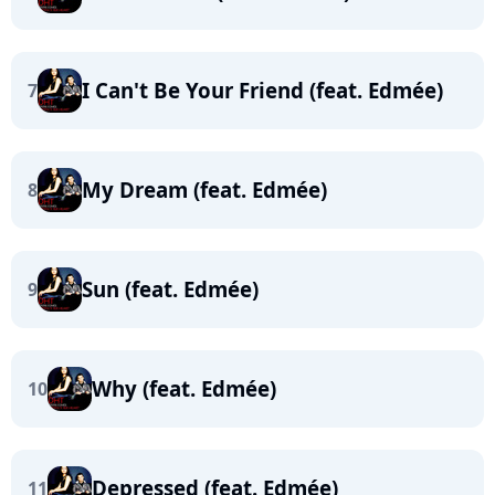
I Can't Be Your Friend (feat. Edmée)
7
My Dream (feat. Edmée)
8
Sun (feat. Edmée)
9
Why (feat. Edmée)
10
Depressed (feat. Edmée)
11