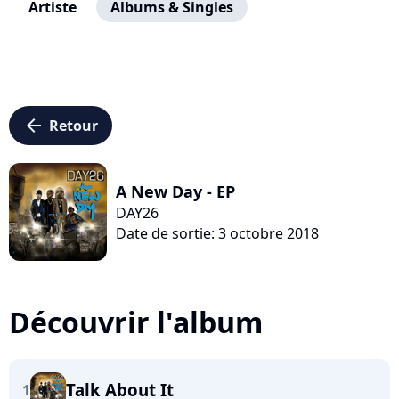
Artiste
Albums & Singles
arrow_left
Retour
A New Day - EP
DAY26
Date de sortie: 3 octobre 2018
Découvrir l'album
Talk About It
1