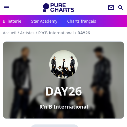
menu
newsletter
search
Billetterie
Star Academy
Charts français
Accueil
/
Artistes
/
R'n'B International
/
DAY26
DAY26
R'n'B International