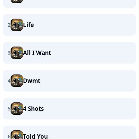
Life
2
All I Want
3
Dwmt
4
4 Shots
5
Told You
6