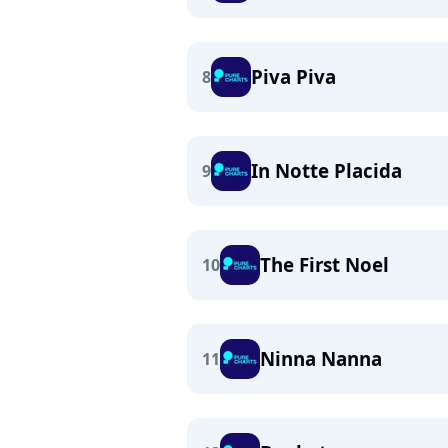
Piva Piva
8
In Notte Placida
9
The First Noel
10
Ninna Nanna
11