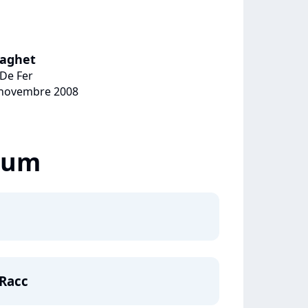
Baghet
 De Fer
9 novembre 2008
lbum
 Racc