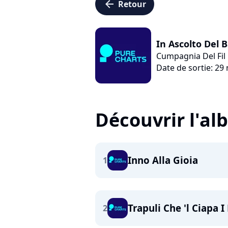
arrow_left
Retour
In Ascolto Del 
Cumpagnia Del Fil
Date de sortie: 2
Découvrir l'a
Inno Alla Gioia
1
Trapuli Che 'l Ciapa I
2