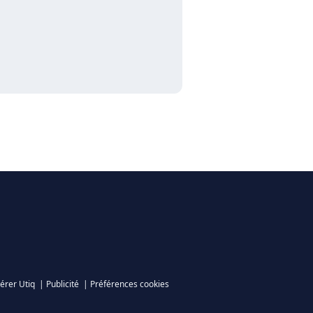
érer Utiq
|
Publicité
|
Préférences cookies