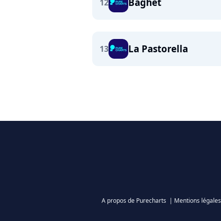
Baghet
12
La Pastorella
13
A propos de Purecharts
|
Mentions légales