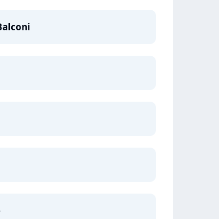
Balconi
e