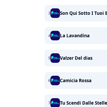
Son Qui Sotto I Tuoi 
3
La Lavandina
4
Valzer Del dias
5
Camicia Rossa
6
Tu Scendi Dalle Stell
7