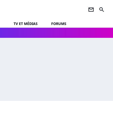
newsletter
search
TV ET MÉDIAS
FORUMS