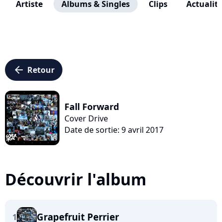
Artiste
Albums & Singles
Clips
Actualit
arrow_left
Retour
Fall Forward
Cover Drive
Date de sortie: 9 avril 2017
Découvrir l'album
Grapefruit Perrier
1