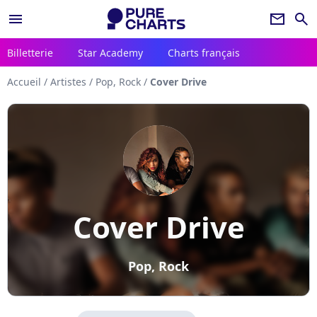
menu
newsletter
search
Billetterie
Star Academy
Charts français
Accueil
/
Artistes
/
Pop, Rock
/
Cover Drive
Cover Drive
Pop, Rock