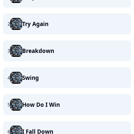
Try Again
2
Breakdown
3
Swing
4
How Do I Win
5
I Fall Down
6