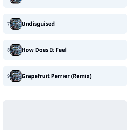
Undisguised
7
How Does It Feel
8
Grapefruit Perrier (Remix)
9