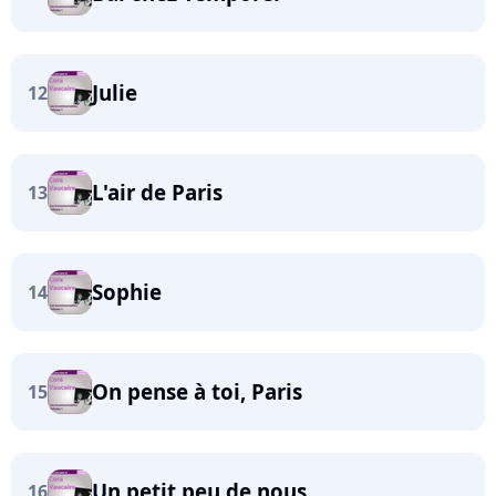
Julie
12
L'air de Paris
13
Sophie
14
On pense à toi, Paris
15
Un petit peu de nous
16