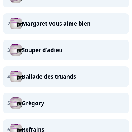
Margaret vous aime bien
2
Souper d'adieu
3
Ballade des truands
4
Grégory
5
Refrains
6