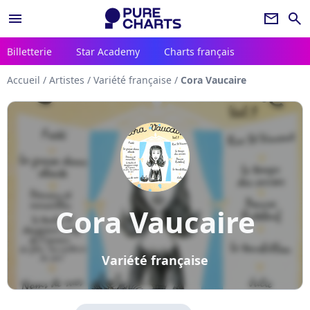
menu
newsletter
search
Billetterie
Star Academy
Charts français
Accueil
/
Artistes
/
Variété française
/
Cora Vaucaire
Cora Vaucaire
Variété française