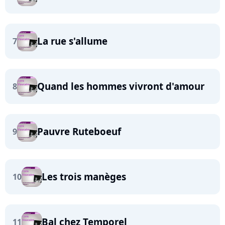
La rue s'allume
7
Quand les hommes vivront d'amour
8
Pauvre Ruteboeuf
9
Les trois manèges
10
Bal chez Temporel
11