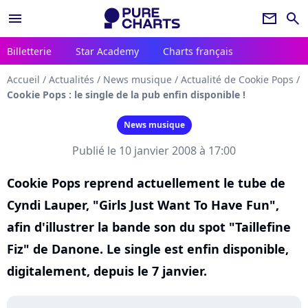
menu
newsletter
search
Billetterie
Star Academy
Charts français
Accueil
/
Actualités
/
News musique
/
Actualité de Cookie Pops
/
Cookie Pops : le single de la pub enfin disponible !
News musique
Publié le 10 janvier 2008 à 17:00
Cookie Pops reprend actuellement le tube de
Cyndi Lauper, "Girls Just Want To Have Fun",
afin d'illustrer la bande son du spot "Taillefine
Fiz" de Danone. Le single est enfin disponible,
digitalement, depuis le 7 janvier.