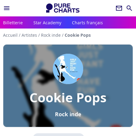
menu
newsletter
search
Billetterie
Star Academy
Charts français
Accueil
/
Artistes
/
Rock inde
/
Cookie Pops
Cookie Pops
Rock inde