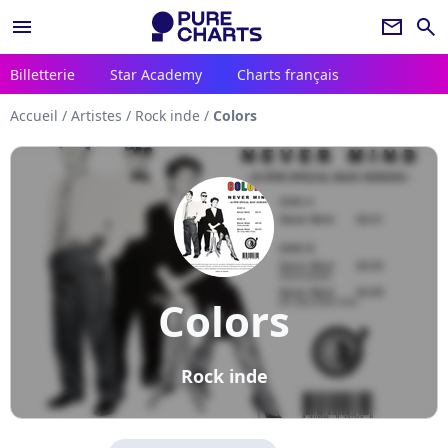
menu
newsletter
search
Billetterie
Star Academy
Charts français
Accueil
/
Artistes
/
Rock inde
/
Colors
Colors
Rock inde