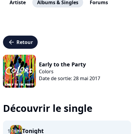
Artiste
Albums & Singles
Forums
arrow_left
Retour
Early to the Party
Colors
Date de sortie: 28 mai 2017
Découvrir le single
Tonight
1