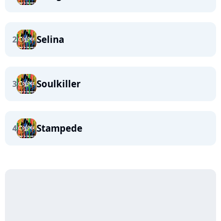
Selina
2
Soulkiller
3
Stampede
4