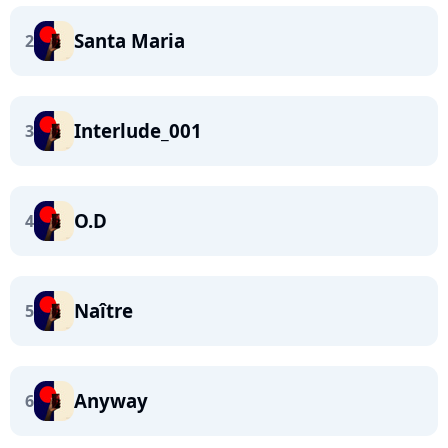
Santa Maria
2
Interlude_001
3
O.D
4
Naître
5
Anyway
6