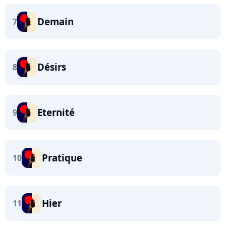
Demain
7
Désirs
8
Eternité
9
Pratique
10
Hier
11