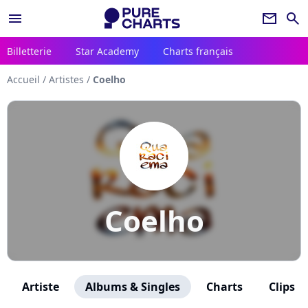
menu
newsletter
search
Billetterie
Star Academy
Charts français
Accueil
/
Artistes
/
Coelho
Coelho
Artiste
Albums & Singles
Charts
Clips