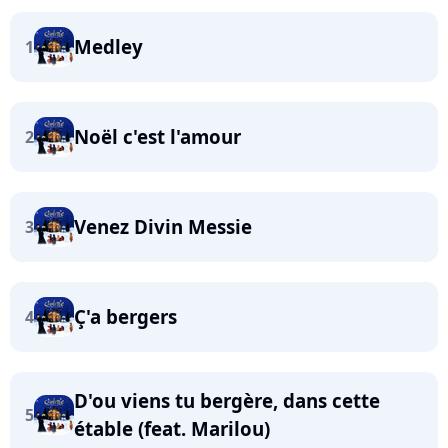
Medley
1
Noël c'est l'amour
2
Venez Divin Messie
3
Ç'a bergers
4
D'ou viens tu bergère, dans cette
5
étable (feat. Marilou)