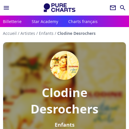
menu
newsletter
search
Billetterie
Star Academy
Charts français
Accueil
/
Artistes
/
Enfants
/
Clodine Desrochers
Clodine
Desrochers
Enfants