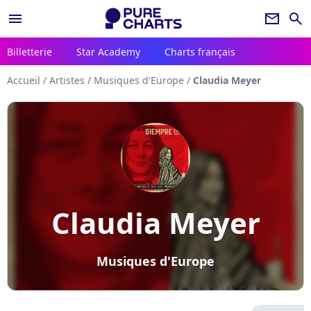
menu
newsletter
search
Billetterie
Star Academy
Charts français
Accueil
/
Artistes
/
Musiques d'Europe
/
Claudia Meyer
Claudia Meyer
Musiques d'Europe