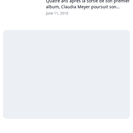
Quatre ans après la sortie de son premier
album, Claudia Meyer poursuit son
voyage au fil des langues et des pays
June 11, 2010
avec "Fuego". Revisitant de grands
standards...