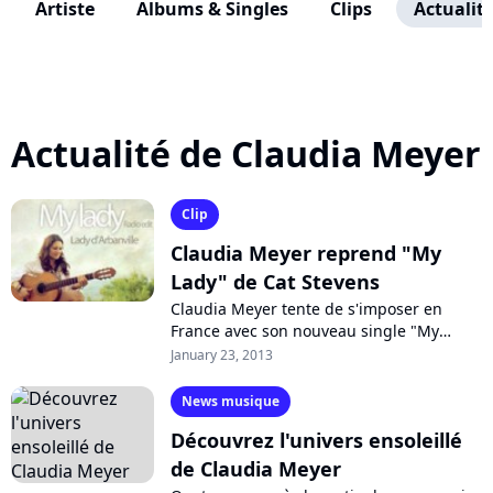
Artiste
Albums & Singles
Clips
Actualit
Actualité de Claudia Meyer
Clip
Claudia Meyer reprend "My
Lady" de Cat Stevens
Claudia Meyer tente de s'imposer en
France avec son nouveau single "My
lady", reprise de la chanson "Lady
January 23, 2013
D'Arbanville" de Cat Stevens. Le titre,
envoyé...
News musique
Découvrez l'univers ensoleillé
de Claudia Meyer