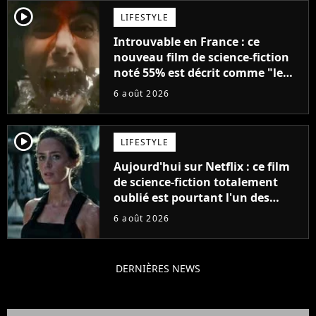
player2
LIFESTYLE
Introuvable en France : ce
nouveau film de science-fiction
noté 55% est décrit comme "le
plus stupide de l'année"
6 août 2026
player2
LIFESTYLE
Aujourd'hui sur Netflix : ce film
de science-fiction totalement
oublié est pourtant l'un des
meilleurs des années 2010
6 août 2026
DERNIÈRES NEWS