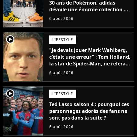
30 ans de Pokémon, adidas
dévoile une énorme collection de
sneakers et je ne sais pas quoi en
6 août 2026
penser
player2
LIFESTYLE
"Je devais jouer Mark Wahlberg,
c'était une erreur" : Tom Holland,
la star de Spider-Man, ne referait
pas ce blockbuster
6 août 2026
player2
LIFESTYLE
Ted Lasso saison 4 : pourquoi ces
personnages adorés des fans ne
sont pas dans la suite ?
6 août 2026