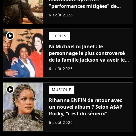
"performances mitigées" de
Vaiana et The Mandalorian &
6 août 2026
Grogu au box-office
player2
SÉRIES
Ni Michael ni Janet : le
personnage le plus controversé
de la famille Jackson va avoir le
droit à sa propre série
6 août 2026
player2
MUSIQUE
Rihanna ENFIN de retour avec
un nouvel album ? Selon A$AP
Rocky, "c'est du sérieux"
6 août 2026