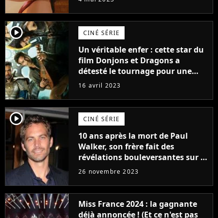
player2
CINÉ SÉRIE
Un véritable enfer : cette star du
film Donjons et Dragons a
détesté le tournage pour une
raison très spéciale
16 avril 2023
player2
CINÉ SÉRIE
10 ans après la mort de Paul
Walker, son frère fait des
révélations bouleversantes sur la
réaction des acteurs de Fast and
26 novembre 2023
Furious
Miss France 2024 : la gagnante
déjà annoncée ! (Et ce n'est pas