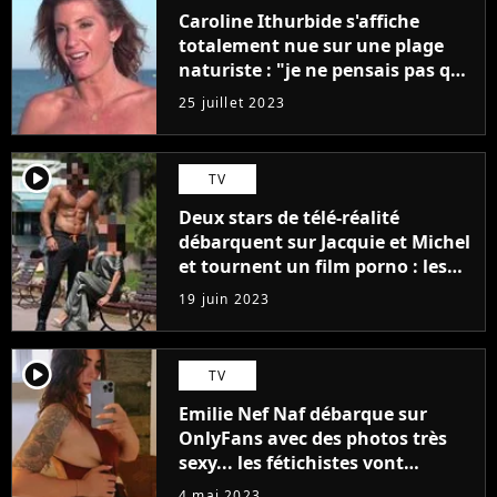
Caroline Ithurbide s'affiche
totalement nue sur une plage
naturiste : "je ne pensais pas que
j'arriverais à le faire..."
25 juillet 2023
player2
TV
Deux stars de télé-réalité
débarquent sur Jacquie et Michel
et tournent un film porno : les
premières images du tournage
19 juin 2023
(exclu)
player2
TV
Emilie Nef Naf débarque sur
OnlyFans avec des photos très
sexy... les fétichistes vont
prendre leur pied !
4 mai 2023