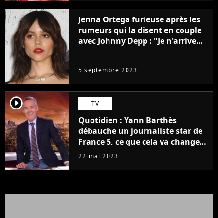
Jenna Ortega furieuse après les
rumeurs qui la disent en couple
avec Johnny Depp : "Je n'arrive
même pas..."
5 septembre 2023
player2
TV
Quotidien : Yann Barthès
débauche un journaliste star de
France 5, ce que cela va changer
à la rentrée
22 mai 2023