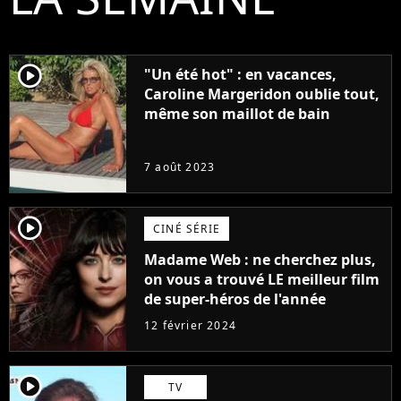
player2
"Un été hot" : en vacances,
Caroline Margeridon oublie tout,
même son maillot de bain
7 août 2023
player2
CINÉ SÉRIE
Madame Web : ne cherchez plus,
on vous a trouvé LE meilleur film
de super-héros de l'année
12 février 2024
player2
TV