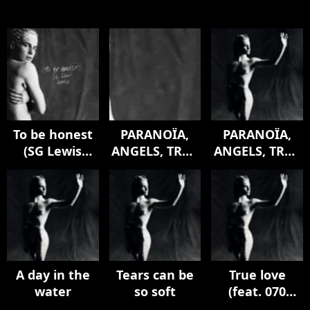
To be honest
PARANOÏA,
PARANOÏA,
(SG Lewis
ANGELS, TRUE
ANGELS, TRUE
Remix)
LOVE
LOVE
A day in the
Tears can be
True love
water
so soft
(feat. 070
Shake)