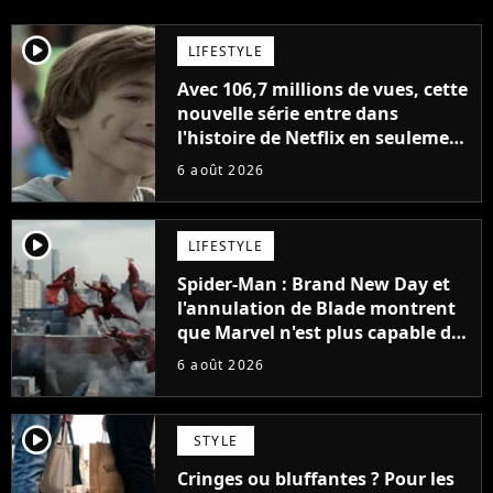
player2
LIFESTYLE
Avec 106,7 millions de vues, cette
nouvelle série entre dans
l'histoire de Netflix en seulement
48 jours
6 août 2026
player2
LIFESTYLE
Spider-Man : Brand New Day et
l'annulation de Blade montrent
que Marvel n'est plus capable de
faire quoi que ce soit de simple
6 août 2026
player2
STYLE
Cringes ou bluffantes ? Pour les