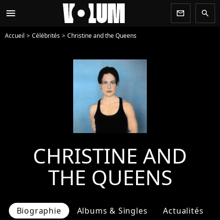
menu
newsletter
search
Accueil
Célébrités
Christine and the Queens
CHRISTINE AND
THE QUEENS
Biographie
Albums & Singles
Actualités