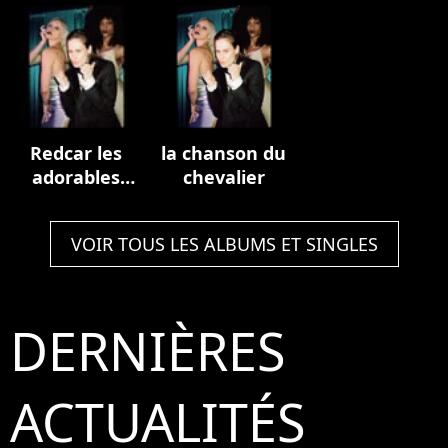
Redcar les
la chanson du
adorables
chevalier
étoiles
(prologue)
VOIR TOUS LES ALBUMS ET SINGLES
DERNIÈRES
ACTUALITÉS