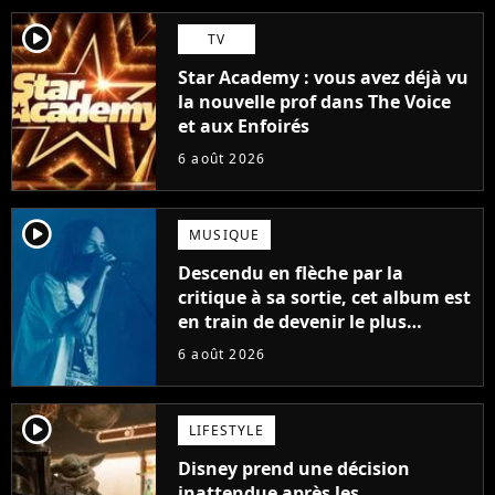
player2
TV
Star Academy : vous avez déjà vu
la nouvelle prof dans The Voice
et aux Enfoirés
6 août 2026
player2
MUSIQUE
Descendu en flèche par la
critique à sa sortie, cet album est
en train de devenir le plus
populaire de son auteur
6 août 2026
player2
LIFESTYLE
Disney prend une décision
inattendue après les