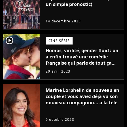
un simple pronostic)
14 décembre 2023
player2
CINÉ SÉRIE
Homos, virilité, gender fluid : on
a enfin trouvé une comédie
française qui parle de tout ça
sans être super ringarde
20 avril 2023
Marine Lorphelin de nouveau en
couple et vous aviez déjà vu son
nouveau compagnon... à la télé
9 octobre 2023