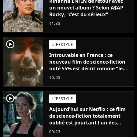
Rihanna ENFIN de retour avec
un nouvel album ? Selon A$AP
Rocky, "c'est du sérieux"
11:33
player2
LIFESTYLE
Introuvable en France : ce
nouveau film de science-fiction
noté 55% est décrit comme "le
plus stupide de l'année"
10:55
player2
LIFESTYLE
Aujourd'hui sur Netflix : ce film
de science-fiction totalement
oublié est pourtant l'un des
meilleurs des années 2010
09:23