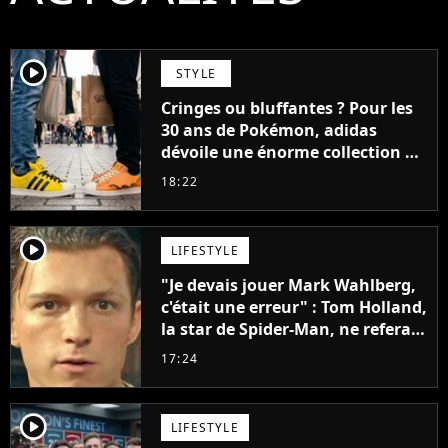
player2
STYLE
Cringes ou bluffantes ? Pour les
30 ans de Pokémon, adidas
dévoile une énorme collection de
sneakers et je ne sais pas quoi en
18:22
penser
player2
LIFESTYLE
"Je devais jouer Mark Wahlberg,
c'était une erreur" : Tom Holland,
la star de Spider-Man, ne referait
pas ce blockbuster
17:24
player2
LIFESTYLE