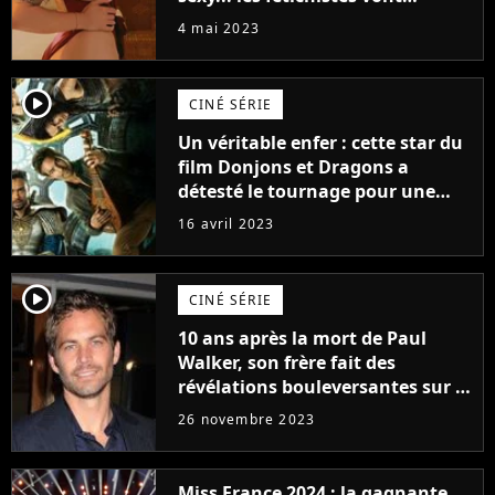
prendre leur pied !
4 mai 2023
player2
CINÉ SÉRIE
Un véritable enfer : cette star du
film Donjons et Dragons a
détesté le tournage pour une
raison très spéciale
16 avril 2023
player2
CINÉ SÉRIE
10 ans après la mort de Paul
Walker, son frère fait des
révélations bouleversantes sur la
réaction des acteurs de Fast and
26 novembre 2023
Furious
Miss France 2024 : la gagnante