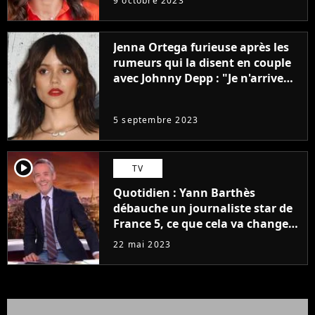
9 octobre 2023
Jenna Ortega furieuse après les
rumeurs qui la disent en couple
avec Johnny Depp : "Je n'arrive
même pas..."
5 septembre 2023
player2
TV
Quotidien : Yann Barthès
débauche un journaliste star de
France 5, ce que cela va changer
à la rentrée
22 mai 2023