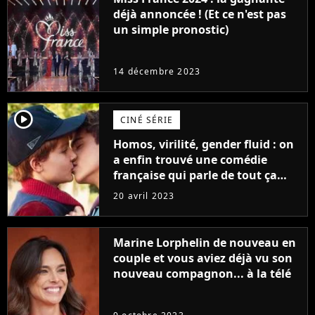
déjà annoncée ! (Et ce n'est pas
un simple pronostic)
14 décembre 2023
player2
CINÉ SÉRIE
Homos, virilité, gender fluid : on
a enfin trouvé une comédie
française qui parle de tout ça
sans être super ringarde
20 avril 2023
Marine Lorphelin de nouveau en
couple et vous aviez déjà vu son
nouveau compagnon... à la télé