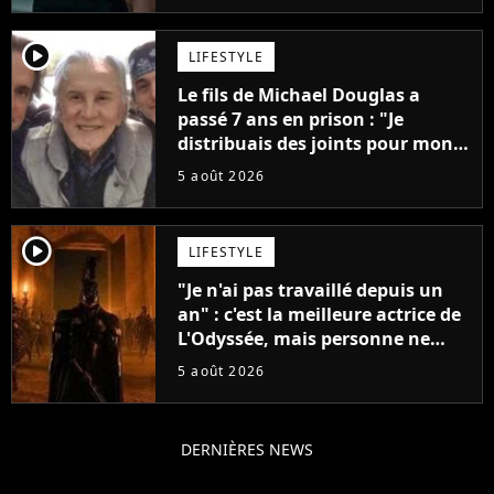
player2
LIFESTYLE
Le fils de Michael Douglas a
passé 7 ans en prison : "Je
distribuais des joints pour mon
père"
5 août 2026
player2
LIFESTYLE
"Je n'ai pas travaillé depuis un
an" : c'est la meilleure actrice de
L'Odyssée, mais personne ne
veut lui donner de rôle au
5 août 2026
cinéma
DERNIÈRES NEWS