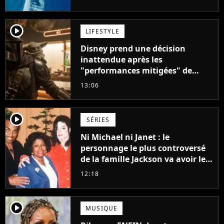
player2
LIFESTYLE
Disney prend une décision
inattendue après les
"performances mitigées" de
Vaiana et The Mandalorian &
13:06
Grogu au box-office
player2
SÉRIES
Ni Michael ni Janet : le
personnage le plus controversé
de la famille Jackson va avoir le
droit à sa propre série
12:18
player2
MUSIQUE