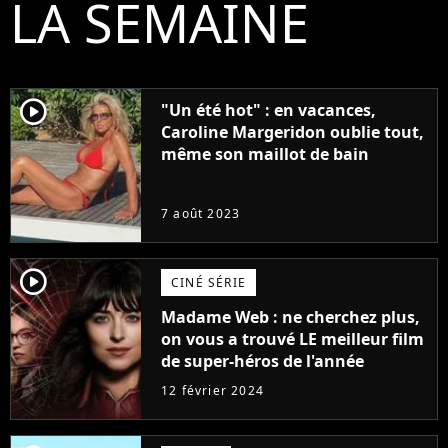
LA SEMAINE
player2
"Un été hot" : en vacances,
Caroline Margeridon oublie tout,
même son maillot de bain
7 août 2023
player2
CINÉ SÉRIE
Madame Web : ne cherchez plus,
on vous a trouvé LE meilleur film
de super-héros de l'année
12 février 2024