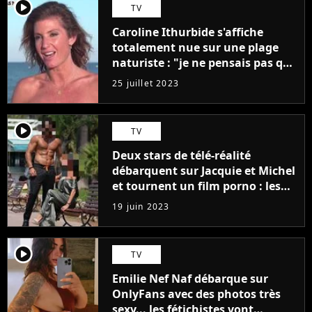
player2
TV
Caroline Ithurbide s'affiche
totalement nue sur une plage
naturiste : "je ne pensais pas que
j'arriverais à le faire..."
25 juillet 2023
player2
TV
Deux stars de télé-réalité
débarquent sur Jacquie et Michel
et tournent un film porno : les
premières images du tournage
19 juin 2023
(exclu)
player2
TV
Emilie Nef Naf débarque sur
OnlyFans avec des photos très
sexy... les fétichistes vont