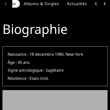
chevron_left
chevron_right
ographie
Albums & Singles
Actualités
Entour
Biographie
Naissance :
18 décembre 1980, New York
Âge :
45 ans
Signe astrologique :
Sagittaire
Résidence :
Etats-Unis