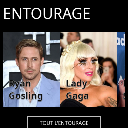
ENTOURAGE
Ryan
Lady
B
Gosling
Gaga
S
TOUT L'ENTOURAGE