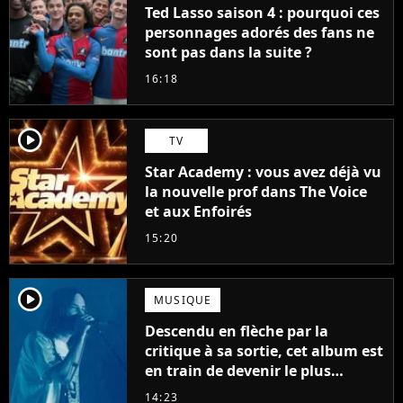
Ted Lasso saison 4 : pourquoi ces
personnages adorés des fans ne
sont pas dans la suite ?
16:18
player2
TV
Star Academy : vous avez déjà vu
la nouvelle prof dans The Voice
et aux Enfoirés
15:20
player2
MUSIQUE
Descendu en flèche par la
critique à sa sortie, cet album est
en train de devenir le plus
populaire de son auteur
14:23