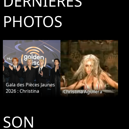
DERNIÈRES
PHOTOS
Gala des Pièces Jaunes
2026 : Christina
Christina Aguilera
Aguilera, Stray Kids et
A$AP Rocky réunis
pour un événement
SON
exceptionnel à Paris