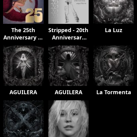
The 25th
Stripped - 20th
La Luz
Anniversary of
Anniversary
Christina
Edition
Aguilera |
Spotify
Anniversaries
LIVE
AGUILERA
AGUILERA
La Tormenta