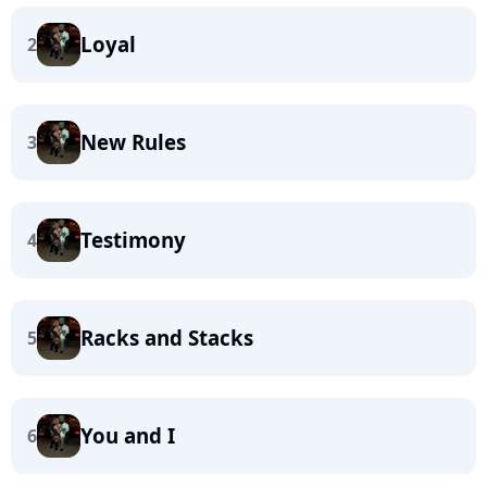
Loyal
2
New Rules
3
Testimony
4
Racks and Stacks
5
You and I
6