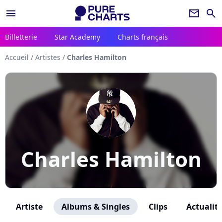
menu
newsletter
search
Billetterie
Star Academy
Charts français
Accueil
/
Artistes
/
Charles Hamilton
Charles Hamilton
Artiste
Albums & Singles
Clips
Actualit