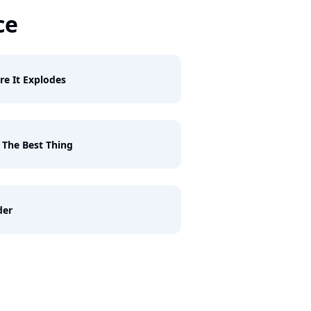
ce
re It Explodes
 The Best Thing
der