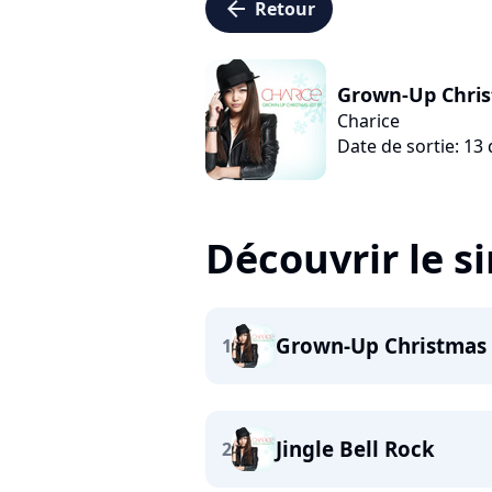
arrow_left
Retour
Grown-Up Chris
Charice
Date de sortie: 1
Découvrir le s
Grown-Up Christmas 
1
Jingle Bell Rock
2