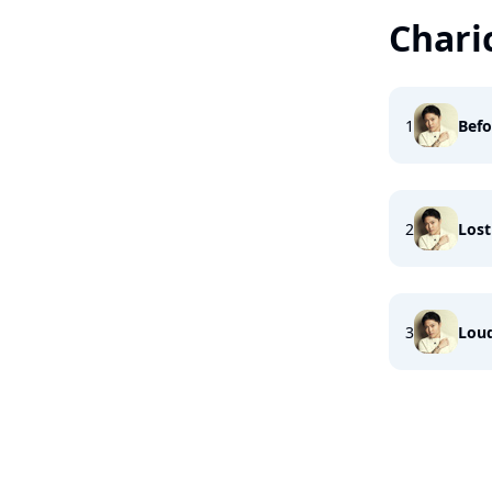
Chari
1
Befo
2
Lost
3
Lou