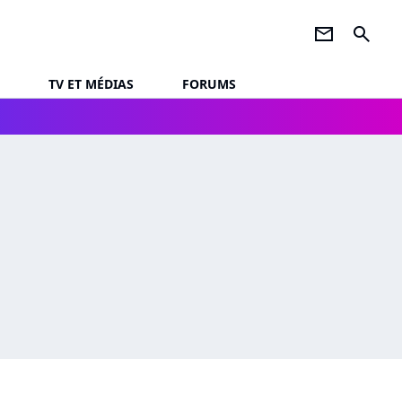
newsletter
search
TV ET MÉDIAS
FORUMS