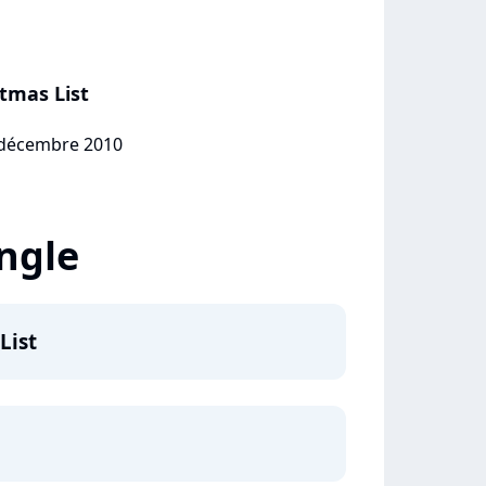
tmas List
3 décembre 2010
ingle
List