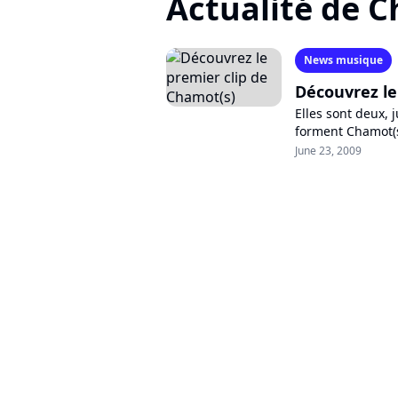
Actualité de 
News musique
Découvrez le
Elles sont deux, 
forment Chamot(s)
chanson et rock-é
June 23, 2009