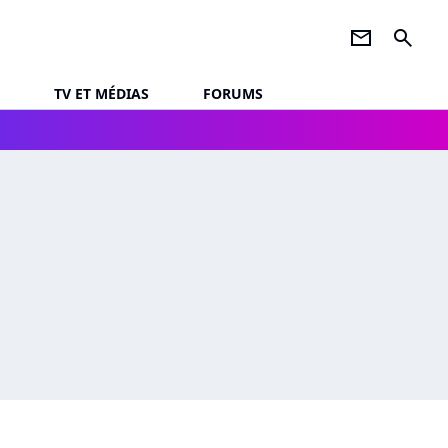
newsletter
search
TV ET MÉDIAS
FORUMS