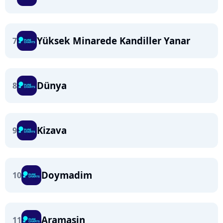
Yüksek Minarede Kandiller Yanar
7
Dünya
8
Kizava
9
Doymadim
10
Aramasin
11