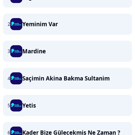
Yeminim Var
2
Mardine
3
Saçimin Akina Bakma Sultanim
4
Yetis
5
Kader Bize Gülecekmis Ne Zaman ?
6