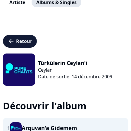
Artiste
Albums & Singles
arrow_left
Retour
Türkülerin Ceylan'i
Ceylan
Date de sortie: 14 décembre 2009
Découvrir l'album
Arguvan'a Gidemem
1