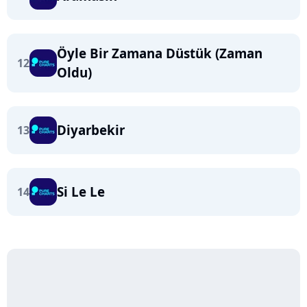
Öyle Bir Zamana Düstük (Zaman
12
Oldu)
Diyarbekir
13
Si Le Le
14