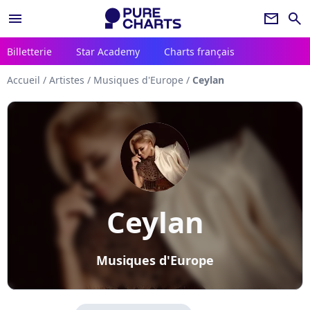
menu
newsletter
search
Billetterie
Star Academy
Charts français
Accueil
/
Artistes
/
Musiques d'Europe
/
Ceylan
Ceylan
Musiques d'Europe