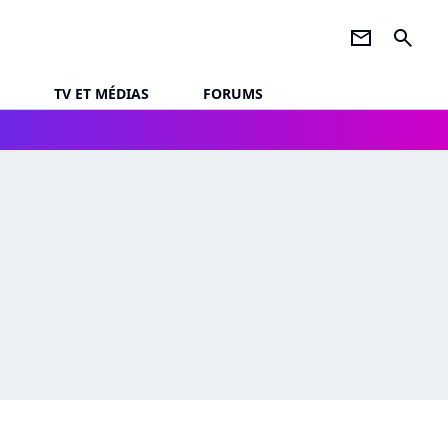
newsletter
search
TV ET MÉDIAS
FORUMS