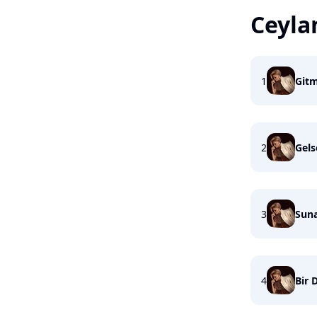
Ceyla
1
Git
2
Gels
3
Sun
4
Bir 