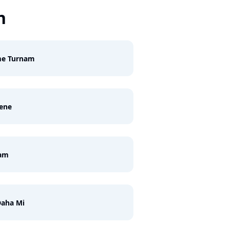
n
me Turnam
ene
am
Daha Mi