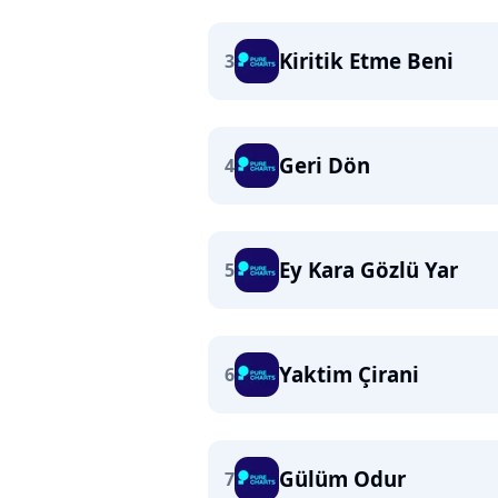
Kiritik Etme Beni
3
Geri Dön
4
Ey Kara Gözlü Yar
5
Yaktim Çirani
6
Gülüm Odur
7