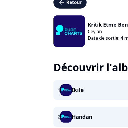
arrow_left
Retour
Kritik Etme Ben
Ceylan
Date de sortie: 4 
Découvrir l'a
Ikile
1
Handan
2