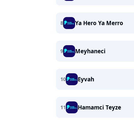
Ya Hero Ya Merro
8
Meyhaneci
9
Eyvah
10
Hamamci Teyze
11