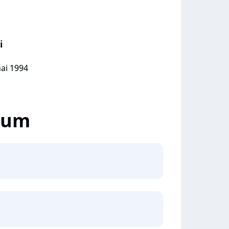
i
mai 1994
lbum