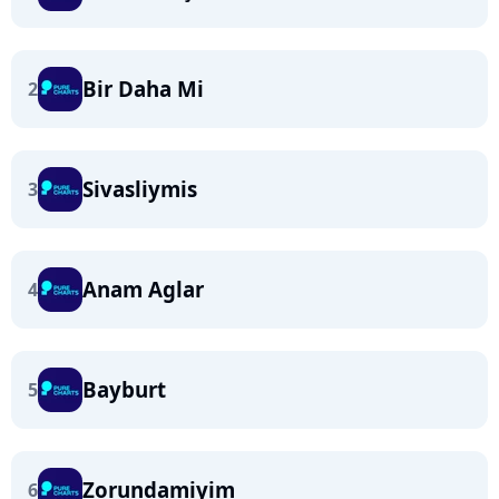
Bir Daha Mi
2
Sivasliymis
3
Anam Aglar
4
Bayburt
5
Zorundamiyim
6