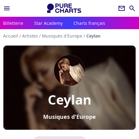
menu
newsletter
search
Billetterie
Star Academy
Charts français
Accueil
/
Artistes
/
Musiques d'Europe
/
Ceylan
Ceylan
Musiques d'Europe