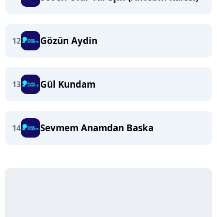
Gözün Aydin
12
Gül Kundam
13
Sevmem Anamdan Baska
14