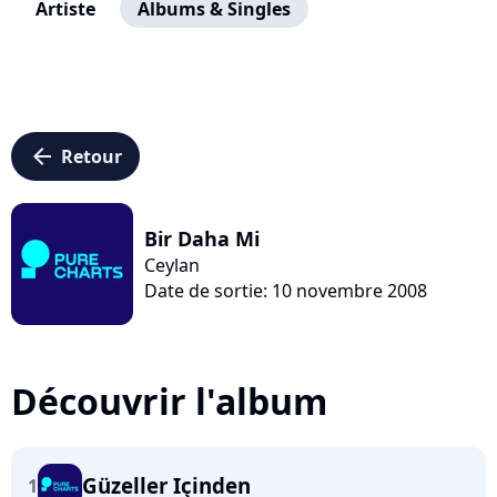
Artiste
Albums & Singles
arrow_left
Retour
Bir Daha Mi
Ceylan
Date de sortie: 10 novembre 2008
Découvrir l'album
Güzeller Içinden
1