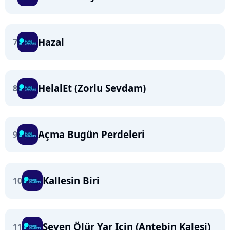
Hazal
7
HelalEt (Zorlu Sevdam)
8
Açma Bugün Perdeleri
9
Kallesin Biri
10
Seven Ölür Yar Için (Antebin Kalesi)
11