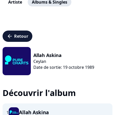
Artiste
Albums & Singles
arrow_left
Retour
Allah Askina
Ceylan
Date de sortie: 19 octobre 1989
Découvrir l'album
Allah Askina
1