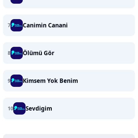
Canimin Canani
7
Ölümü Gör
8
Kimsem Yok Benim
9
Sevdigim
10