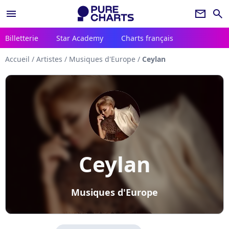
menu
newsletter
search
Billetterie
Star Academy
Charts français
Accueil
/
Artistes
/
Musiques d'Europe
/
Ceylan
Ceylan
Musiques d'Europe