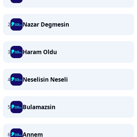
Nazar Degmesin
2
Haram Oldu
3
Neselisin Neseli
4
Bulamazsin
5
Annem
6