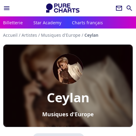
menu
newsletter
search
Billetterie
Star Academy
Charts français
Accueil
/
Artistes
/
Musiques d'Europe
/
Ceylan
Ceylan
Musiques d'Europe