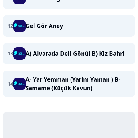
Gel Gör Aney
12
A) Alvarada Deli Gönül B) Kiz Bahri
13
A- Yar Yemman (Yarim Yaman ) B-
14
Samame (Küçük Kavun)