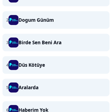
Dogum Günüm
2
Birde Sen Beni Ara
3
Düs Kötüye
4
Aralarda
5
Haberim Yok
6