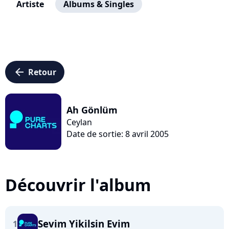
Artiste
Albums & Singles
arrow_left
Retour
Ah Gönlüm
Ceylan
Date de sortie: 8 avril 2005
Découvrir l'album
Sevim Yikilsin Evim
1