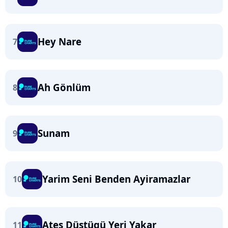
Hey Nare
7
Ah Gönlüm
8
Sunam
9
Yarim Seni Benden Ayiramazlar
10
Ates Düstügü Yeri Yakar
11