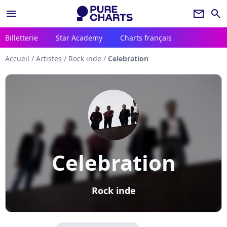
menu
newsletter
search
Billetterie
Star Academy
Charts français
Accueil
/
Artistes
/
Rock inde
/
Celebration
Celebration
Rock inde