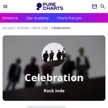
menu
newsletter
search
Billetterie
Star Academy
Charts français
Accueil
/
Artistes
/
Rock inde
/
Celebration
Celebration
Rock inde