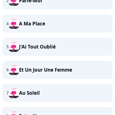
Parle-Moi
2
A Ma Place
4
J'Ai Tout Oublié
5
Et Un Jour Une Femme
6
Au Soleil
7