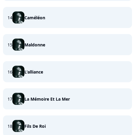
14
Caméléon
15
Maldonne
16
L'alliance
17
La Mémoire Et La Mer
18
Fils De Roi