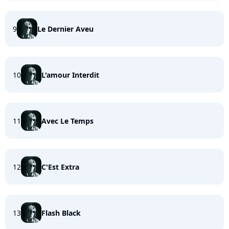
9
Le Dernier Aveu
10
L'amour Interdit
11
Avec Le Temps
12
C'Est Extra
13
Flash Black