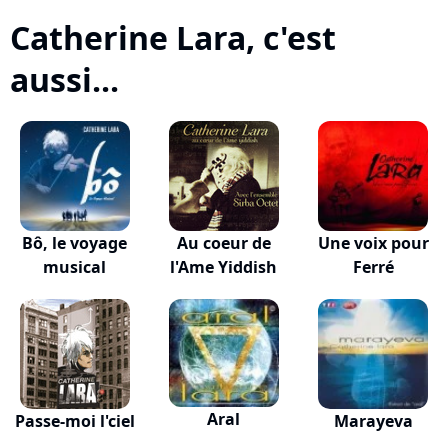
Catherine Lara, c'est
aussi...
Bô, le voyage
Au coeur de
Une voix pour
musical
l'Ame Yiddish
Ferré
Aral
Passe-moi l'ciel
Marayeva