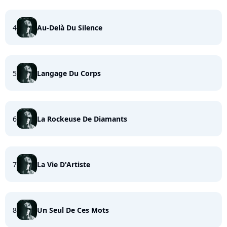
4
Au-Delà Du Silence
5
Langage Du Corps
6
La Rockeuse De Diamants
7
La Vie D'Artiste
8
Un Seul De Ces Mots