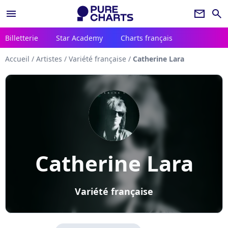
menu
newsletter
search
Billetterie
Star Academy
Charts français
Accueil
/
Artistes
/
Variété française
/
Catherine Lara
Catherine Lara
Variété française