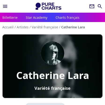
menu
newsletter
search
Billetterie
Star Academy
Charts français
Accueil
/
Artistes
/
Variété française
/
Catherine Lara
Catherine Lara
Variété française