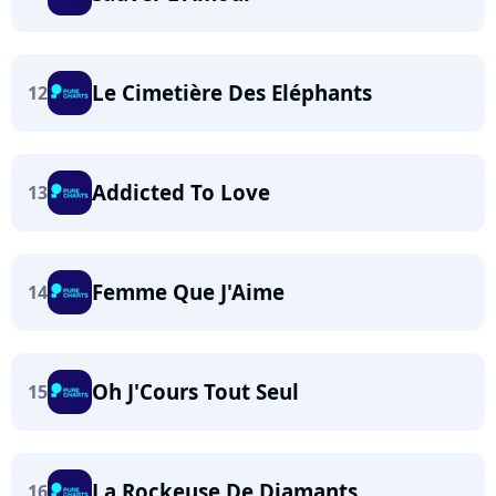
Le Cimetière Des Eléphants
12
Addicted To Love
13
Femme Que J'Aime
14
Oh J'Cours Tout Seul
15
La Rockeuse De Diamants
16