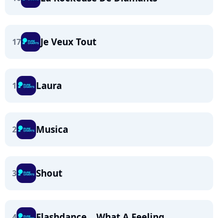
Je Veux Tout
17
Laura
1
Musica
2
Shout
3
Flashdance... What A Feeling
4