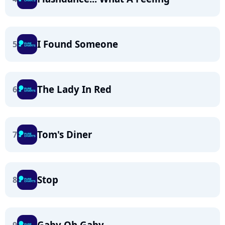
I Found Someone
5
The Lady In Red
6
Tom's Diner
7
Stop
8
Gaby Oh Gaby