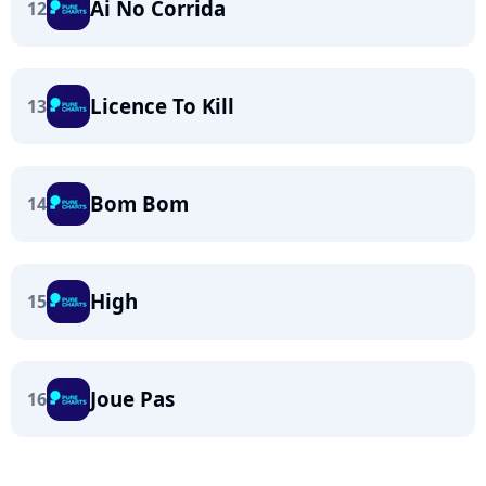
Ai No Corrida
12
Licence To Kill
13
Bom Bom
14
High
15
Joue Pas
16