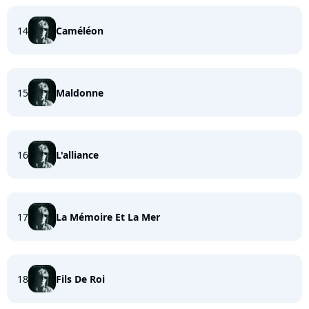
14
Caméléon
15
Maldonne
16
L'alliance
17
La Mémoire Et La Mer
18
Fils De Roi