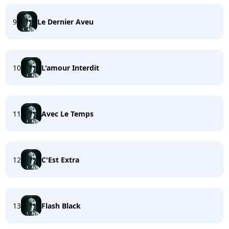
9
Le Dernier Aveu
10
L'amour Interdit
11
Avec Le Temps
12
C'Est Extra
13
Flash Black