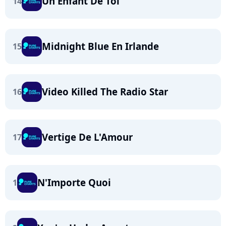
Un Enfant De Toi
14
Midnight Blue En Irlande
15
Video Killed The Radio Star
16
Vertige De L'Amour
17
N'Importe Quoi
1