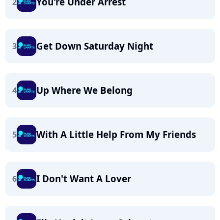
You're Under Arrest
2
Get Down Saturday Night
3
Up Where We Belong
4
With A Little Help From My Friends
5
I Don't Want A Lover
6