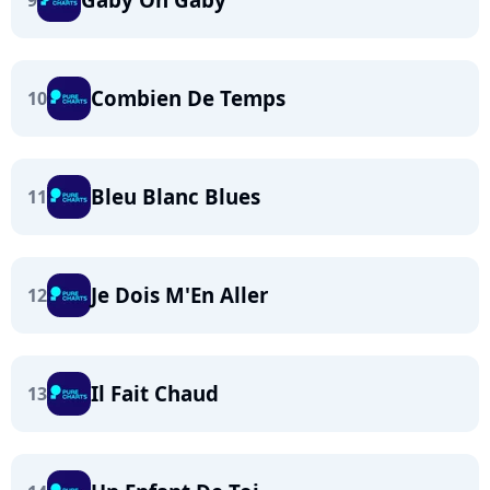
9
Combien De Temps
10
Bleu Blanc Blues
11
Je Dois M'En Aller
12
Il Fait Chaud
13