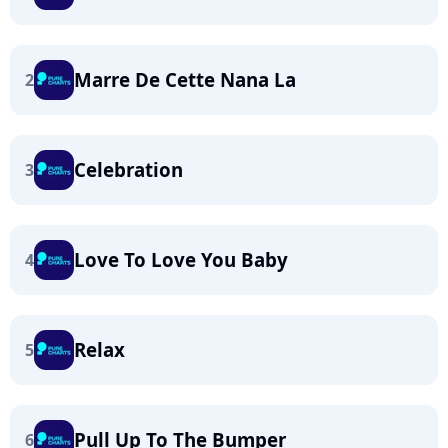
Marre De Cette Nana La
2
Celebration
3
Love To Love You Baby
4
Relax
5
Pull Up To The Bumper
6