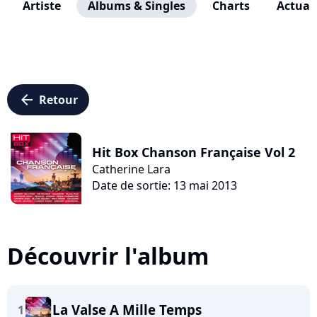
Artiste
Albums & Singles
Charts
Actuali
arrow_left
Retour
Hit Box Chanson Française Vol 2
Catherine Lara
Date de sortie: 13 mai 2013
Découvrir l'album
La Valse A Mille Temps
1