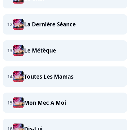
La Dernière Séance
12
Le Métèque
13
Toutes Les Mamas
14
Mon Mec A Moi
15
Dis-Lui
16