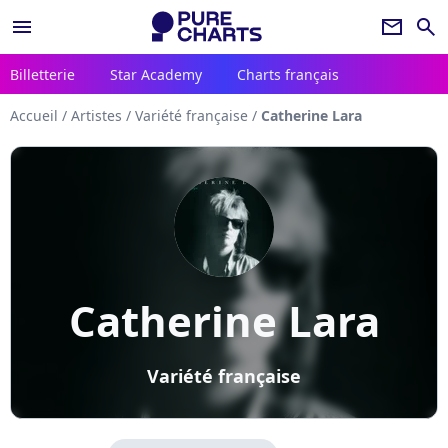
menu
newsletter
search
Billetterie
Star Academy
Charts français
Accueil
/
Artistes
/
Variété française
/
Catherine Lara
Catherine Lara
Variété française