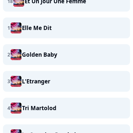
Et Un Jour Une Femme
18
Elle Me Dit
1
Golden Baby
2
L'Etranger
3
Tri Martolod
4