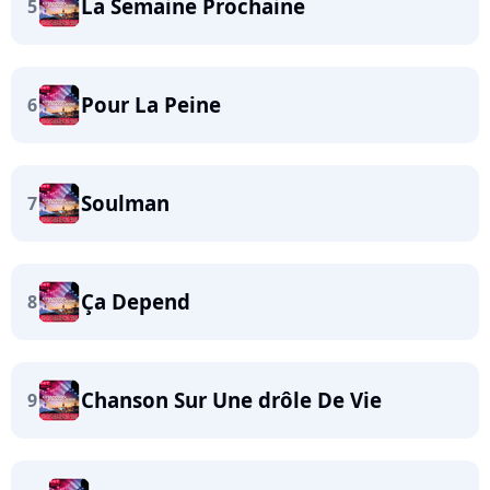
La Semaine Prochaine
5
Pour La Peine
6
Soulman
7
Ça Depend
8
Chanson Sur Une drôle De Vie
9