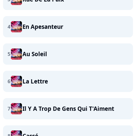
En Apesanteur
4
Au Soleil
5
La Lettre
6
Il Y A Trop De Gens Qui T'Aiment
7
Cassé