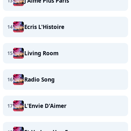
J'Aime Plus Paris
13
Ecris L'Histoire
14
Living Room
15
Radio Song
16
L'Envie D'Aimer
17