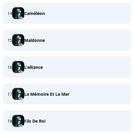
14
Caméléon
15
Maldonne
16
L'alliance
17
La Mémoire Et La Mer
18
Fils De Roi