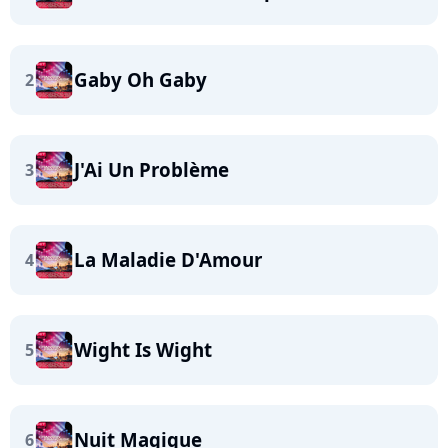
Gaby Oh Gaby
2
J'Ai Un Problème
3
La Maladie D'Amour
4
Wight Is Wight
5
Nuit Magique
6