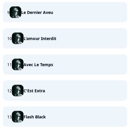
9
Le Dernier Aveu
10
L'amour Interdit
11
Avec Le Temps
12
C'Est Extra
13
Flash Black