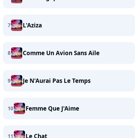
L'Aziza
7
Comme Un Avion Sans Aile
8
Je N'Aurai Pas Le Temps
9
Femme Que J'Aime
10
Le Chat
11