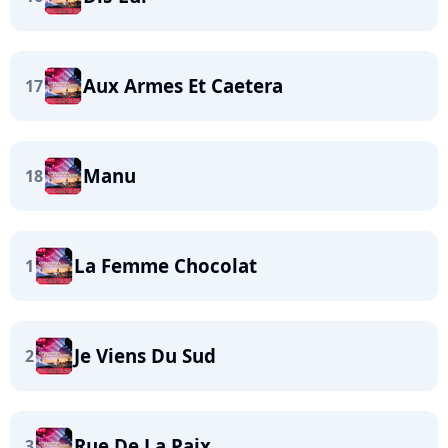
Aux Armes Et Caetera
17
Manu
18
La Femme Chocolat
1
Je Viens Du Sud
2
Rue De La Paix
3