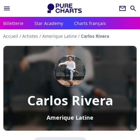
menu
newsletter
search
Billetterie
Star Academy
Charts français
Accueil
/
Artistes
/
Amerique Latine
/
Carlos Rivera
Carlos Rivera
Amerique Latine