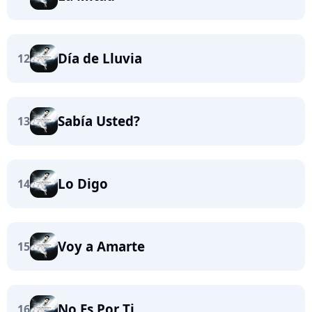
Día de Lluvia
12
Sabía Usted?
13
Lo Digo
14
Voy a Amarte
15
No Es Por Ti
16