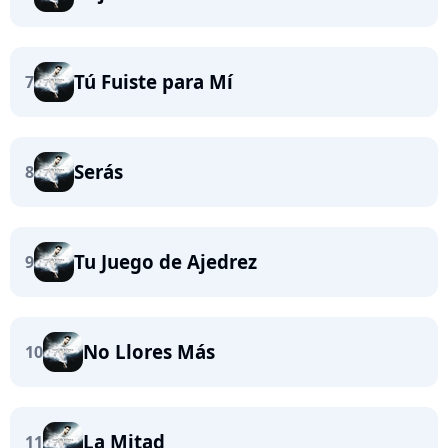
Tú Fuiste para Mí
7
Serás
8
Tu Juego de Ajedrez
9
No Llores Más
10
La Mitad
11