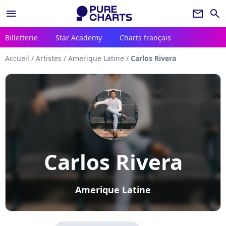
menu
newsletter
search
Billetterie
Star Academy
Charts français
Accueil
/
Artistes
/
Amerique Latine
/
Carlos Rivera
Carlos Rivera
Amerique Latine