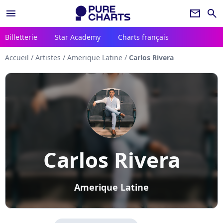
menu
newsletter
search
Billetterie
Star Academy
Charts français
Accueil
/
Artistes
/
Amerique Latine
/
Carlos Rivera
Carlos Rivera
Amerique Latine