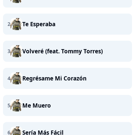
Te Esperaba
2
Volveré (feat. Tommy Torres)
3
Regrésame Mi Corazón
4
Me Muero
5
Sería Más Fácil
6