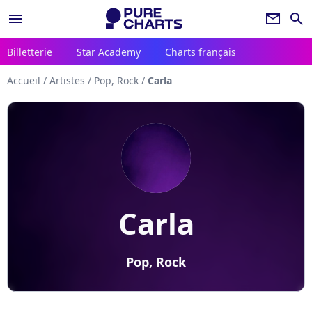
menu
newsletter
search
Billetterie
Star Academy
Charts français
Accueil
/
Artistes
/
Pop, Rock
/
Carla
Carla
Pop, Rock