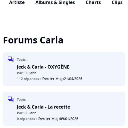
Artiste
Albums & Singles
Charts
Clips
Forums Carla
chat
Topic :
Jeck & Carla - OXYGÈNE
Par :
Fulenn
112 réponses :
Dernier Msg :
21/04/2026
chat
Topic :
Jeck & Carla - La recette
Par :
Fulenn
0 réponses :
Dernier Msg :
09/01/2026