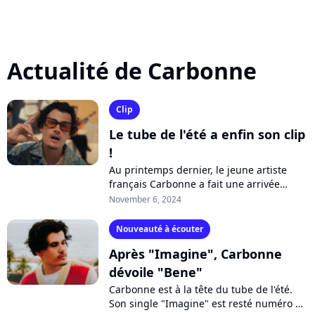
Actualité de Carbonne
Clip
Le tube de l'été a enfin son clip
!
Au printemps dernier, le jeune artiste
français Carbonne a fait une arrivée
fracassante dans les classements avec
November 6, 2024
son single "Imagine", resté numéro un...
Nouveauté à écouter
Après "Imagine", Carbonne
dévoile "Bene"
Carbonne est à la tête du tube de l'été.
Son single "Imagine" est resté numéro un