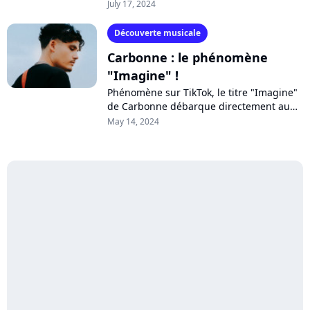
en France pendant sept semaines ! Et le
July 17, 2024
rappeur continue sur sa lancée...
Découverte musicale
Carbonne : le phénomène
"Imagine" !
Phénomène sur TikTok, le titre "Imagine"
de Carbonne débarque directement au
sommet du Top Singles français, avec un
May 14, 2024
énorme score à la clé. Qui se cache...