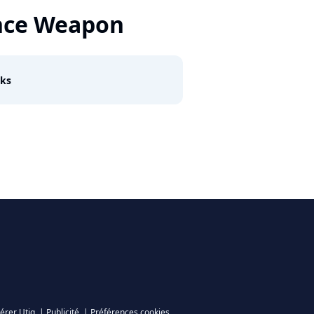
nce Weapon
rks
érer Utiq
|
Publicité
|
Préférences cookies