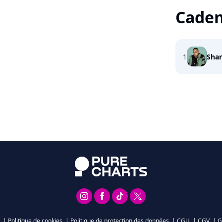
Cade
1
Sha
|
Politique de cookies
|
Politique de protection des données
|
CGU
|
CGV
|
G