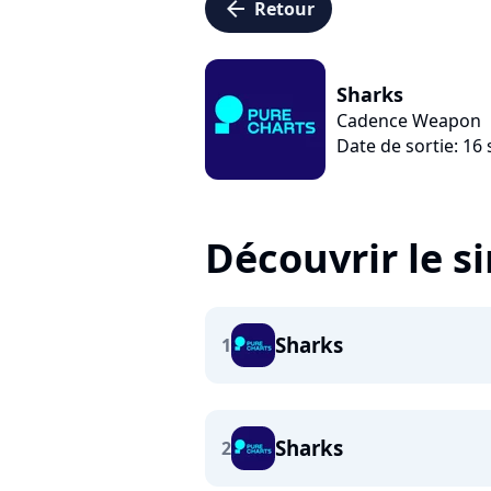
arrow_left
Retour
Sharks
Cadence Weapon
Date de sortie: 1
Découvrir le s
Sharks
1
Sharks
2