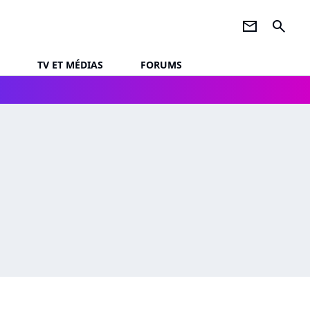
newsletter
search
TV ET MÉDIAS
FORUMS