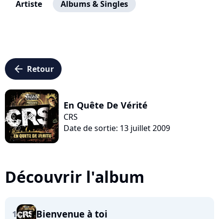
Artiste
Albums & Singles
arrow_left
Retour
En Quête De Vérité
CRS
Date de sortie: 13 juillet 2009
Découvrir l'album
Bienvenue à toi
1