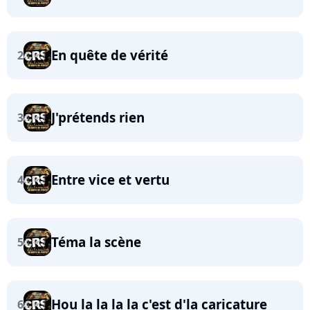
En quête de vérité
2
J'prétends rien
3
Entre vice et vertu
4
Téma la scène
5
Hou la la la la c'est d'la caricature
6