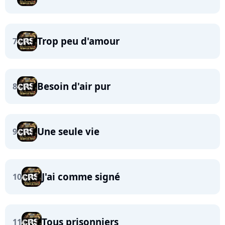
Trop peu d'amour
7
Besoin d'air pur
8
Une seule vie
9
J'ai comme signé
10
Tous prisonniers
11