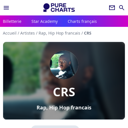
menu
newsletter
search
Billetterie
Star Academy
Charts français
Accueil
/
Artistes
/
Rap, Hip Hop francais
/
CRS
CRS
Rap, Hip Hop francais